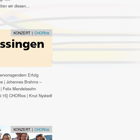
alten wir diesen…
KONZERT |
CHORios
ervorragendem Erfolg
s | Johannes Brahms –
| Felix Mendelssohn
04:15] CHORios | Knut Nystedt
KONZERT |
CHORios