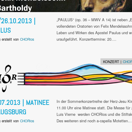
/26.10.2013 |
„PAULUS“ (op. 36 – MWV A 14) ist neben „El
vollendeten Oratorien von Felix Mendelssohn
ULUS
Leben und Wirken des Apostel Paulus und w
uraufgeführt. Konzerttermine: 20….
g erstellt von
CHORios
KONZERT |
CHORi
07.2013 | MATINEE
In der Sommerkonzertreihe der Herz-Jesu Ki
11.00 Uhr eine Matinee statt. Die Messe für
AUGSBURG
Luis Vierne werden CHORios und die Stiftsk
Des weiteren sind noch a-capella Motetten…
g erstellt von
CHORios