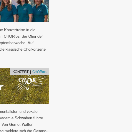
ne Konzertreise in die
hm CHORios, der Chor der
 Septemberwoche. Auf
die klassische Chorkonzerte
KONZERT |
CHORios
mentalisten und vokale
rakademie Schwaben führte
f Von Gernot Walter
g meldete sich die Gesang-