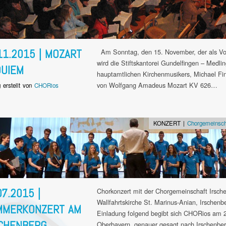
11.2015 | MOZART
Am Sonntag, den 15. November, der als Vol
wird die Stiftskantorei Gundelfingen – Medli
UIEM
hauptamtlichen Kirchenmusikers, Michael Fi
von Wolfgang Amadeus Mozart KV 626…
g erstellt von
CHORios
KONZERT |
Chorgemeinscha
07.2015 |
Chorkonzert mit der Chorgemeinschaft Irsche
Wallfahrtskirche St. Marinus-Anian, Irschen
MMERKONZERT AM
Einladung folgend begibt sich CHORios am 29
CHENBERG
Oberbayern, genauer gesagt nach Irschenber