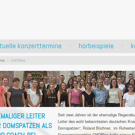
tuelle konzerttermine
hörbeispiele
k
ome
/
CHORios
MALIGER LEITER
Seit zwei Jahren ist der ehemalige Regensb
Leiter des wohl bekanntesten deutschen Kn
 DOMSPATZEN ALS
Domspatzen“, Roland Büchner, im Ruhestand
Gesangsensembles CHORios hatte seinen Fr