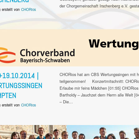
der Chorgemeinschaft Irschenberg e.V. gest
g erstellt von
CHORios
+19.10.2014 |
CHORios hat am CBS Wertungssingen mit h
teilgenommen! Konzertmitschnitt: CHORio
RTUNGSSINGEN
Erlaube mir feins Mädchen [01:55] CHORios 
MPTEN
Bartholdy – Jauchzet dem Herrn alle Welt [
– Die…
g erstellt von
CHORios