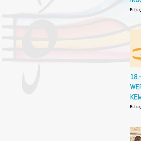
Beitra
18.
WE
KE
Beitra