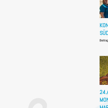
KON
SÜD
Beitra
24.
MON
MAR