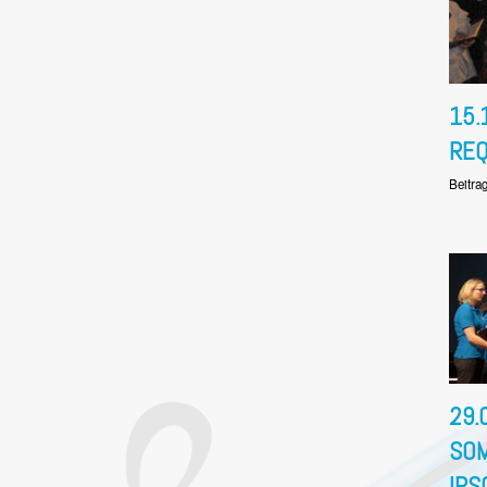
15.
REQ
Beitra
29.
SO
IRS