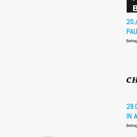
20.
PA
Beitra
28.
IN 
Beitra