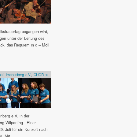
kstrauertag begangen wird,
ngen unter der Leitung des
nck, das Requiem in d – Moll
ft Irschenberg e.V.
,
CHORios
nberg e.V. in der
berg-Wilparting Einer
. Juli für ein Konzert nach
g. Mit