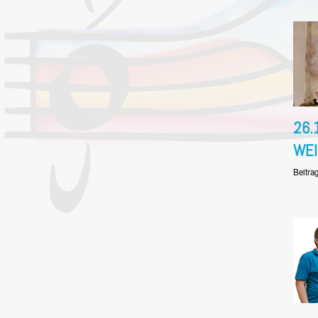
26.
WE
Beitra