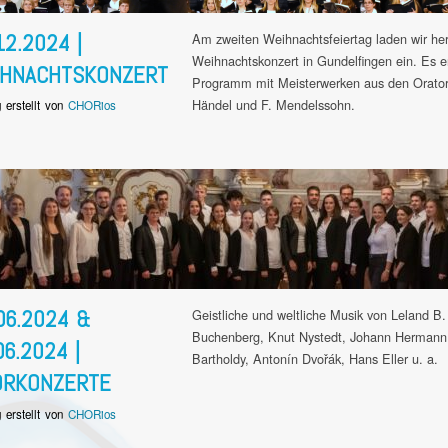
12.2024 |
Am zweiten Weihnachtsfeiertag laden wir he
Weihnachtskonzert in Gundelfingen ein. Es er
IHNACHTSKONZERT
Programm mit Meisterwerken aus den Oratori
Händel und F. Mendelssohn.
g erstellt von
CHORios
06.2024 &
Geistliche und weltliche Musik von Leland B
Buchenberg, Knut Nystedt, Johann Hermann
06.2024 |
Bartholdy, Antonín Dvořák, Hans Eller u. a.
ORKONZERTE
g erstellt von
CHORios