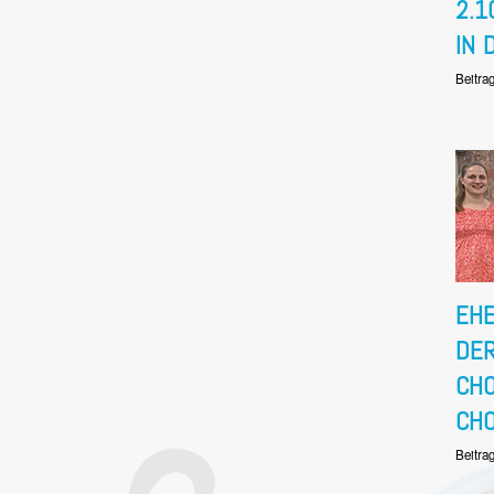
2.1
IN 
Beitra
EHE
DER
CHO
CHO
Beitra