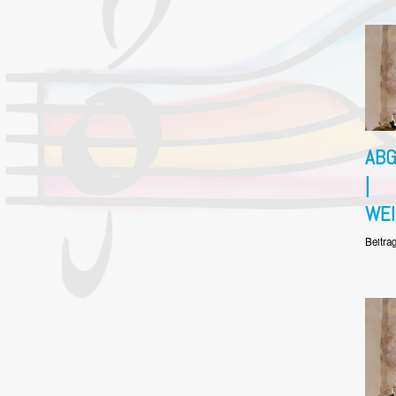
ABG
|
WE
Beitra