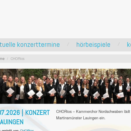
tuelle konzerttermine
hörbeispiele
k
ome
/
CHORios
07.2026 | KONZERT
CHORios – Kammerchor Nordschwaben lädt z
Martinsmünster Lauingen ein.
LAUINGEN
g erstellt von
CHORios