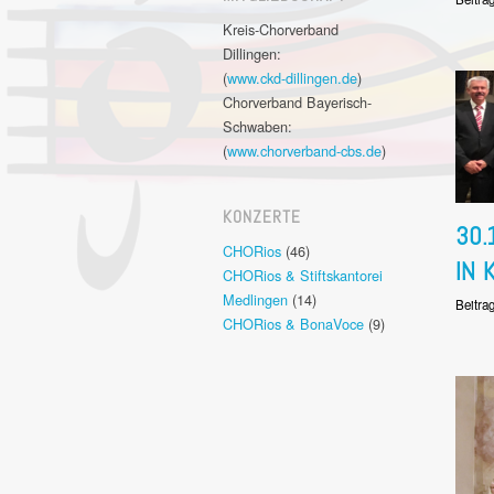
Kreis-Chorverband
Dillingen:
(
www.ckd-dillingen.de
)
Chorverband Bayerisch-
Schwaben:
(
www.chorverband-cbs.de
)
KONZERTE
30.
CHORios
(46)
IN 
CHORios & Stiftskantorei
Medlingen
(14)
Beitra
CHORios & BonaVoce
(9)