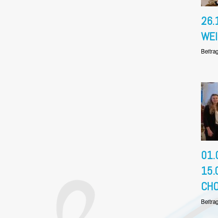
26.
WE
Beitra
01.
15.
CH
Beitra