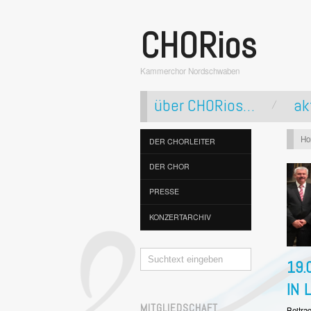
CHORios
Kammerchor Nordschwaben
über CHORios…
ak
H
DER CHORLEITER
DER CHOR
PRESSE
KONZERTARCHIV
19.
IN 
MITGLIEDSCHAFT
Beitra