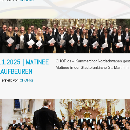
11.2025 | MATINEE
CHORios – Kammerchor Nordschwaben gestal
Matinee in der Stadtpfarrkirche St. Martin i
KAUFBEUREN
g erstellt von
CHORios