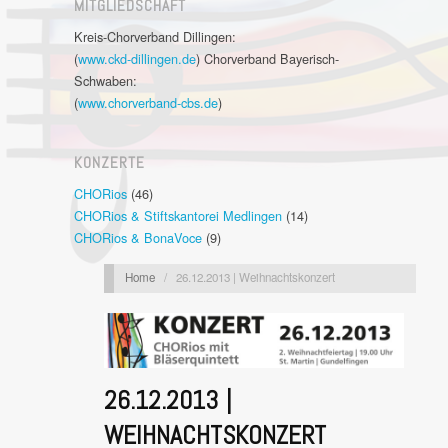
MITGLIEDSCHAFT
Kreis-Chorverband Dillingen:
(
www.ckd-dillingen.de
) Chorverband Bayerisch-
Schwaben:
(
www.chorverband-cbs.de
)
KONZERTE
CHORios
(46)
CHORios & Stiftskantorei Medlingen
(14)
CHORios & BonaVoce
(9)
Home
/
26.12.2013 | Weihnachtskonzert
26.12.2013 |
WEIHNACHTSKONZERT