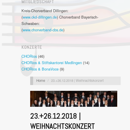
MITGLIEDSCHAFT
Kreis-Chorverband Dillingen:
(
www.ckd-dillingen.de
) Chorverband Bayerisch-
Schwaben:
(
www.chorverband-cbs.de
)
KONZERTE
CHORios
(46)
CHORios & Stiftskantorei Medlingen
(14)
CHORios & BonaVoce
(9)
Home
/
23.+26.12.2018 | Weihnachtskonzert
23.+26.12.2018 |
WEIHNACHTSKONZERT