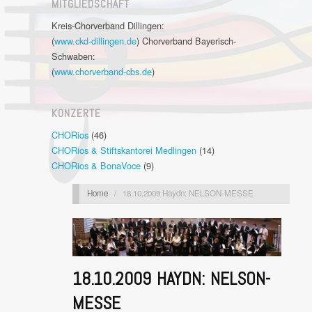
MITGLIEDSCHAFT
Kreis-Chorverband Dillingen:
(
www.ckd-dillingen.de
) Chorverband Bayerisch-
Schwaben:
(
www.chorverband-cbs.de
)
KONZERTE
CHORios
(46)
CHORios & Stiftskantorei Medlingen
(14)
CHORios & BonaVoce
(9)
Home
/
18.10.2009 Haydn: NELSON-MESSE
18.10.2009 HAYDN: NELSON-
MESSE