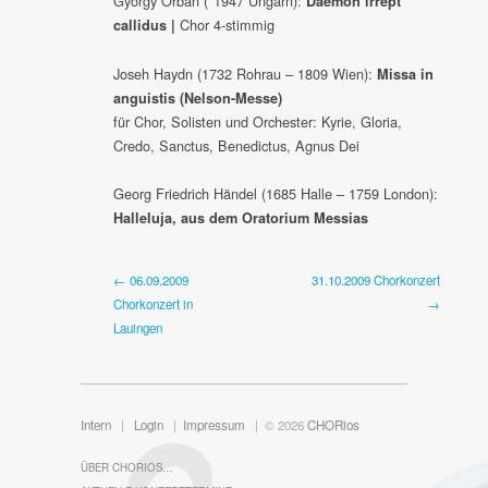
György Orban (*1947 Ungarn):
Daemon irrept
Chor 4-stimmig
callidus |
Joseh Haydn (1732 Rohrau – 1809 Wien):
Missa in
anguistis (Nelson-Messe)
für Chor, Solisten und Orchester: Kyrie, Gloria,
Credo, Sanctus, Benedictus, Agnus Dei
Georg Friedrich Händel (1685 Halle – 1759 London):
Halleluja, aus dem Oratorium Messias
← 06.09.2009
31.10.2009 Chorkonzert
Chorkonzert in
→
Lauingen
Intern
|
Login
|
Impressum
| © 2026
CHORios
ÜBER CHORIOS…