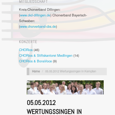
MITGLIEDSCHAFT
Kreis-Chorverband Dillingen:
(
www.ckd-dillingen.de
) Chorverband Bayerisch-
Schwaben:
(
www.chorverband-cbs.de
)
KONZERTE
CHORios
(46)
CHORios & Stiftskantorei Medlingen
(14)
CHORios & BonaVoce
(9)
Home
/
05.05.2012 Wertungssingen in Kempten
05.05.2012
WERTUNGSSINGEN IN