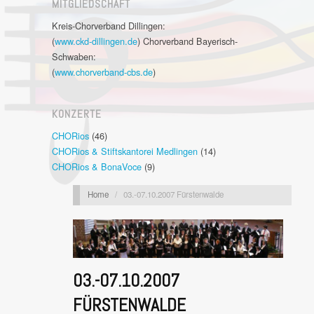
MITGLIEDSCHAFT
Kreis-Chorverband Dillingen:
(
www.ckd-dillingen.de
) Chorverband Bayerisch-
Schwaben:
(
www.chorverband-cbs.de
)
KONZERTE
CHORios
(46)
CHORios & Stiftskantorei Medlingen
(14)
CHORios & BonaVoce
(9)
Home
/
03.-07.10.2007 Fürstenwalde
03.-07.10.2007
FÜRSTENWALDE